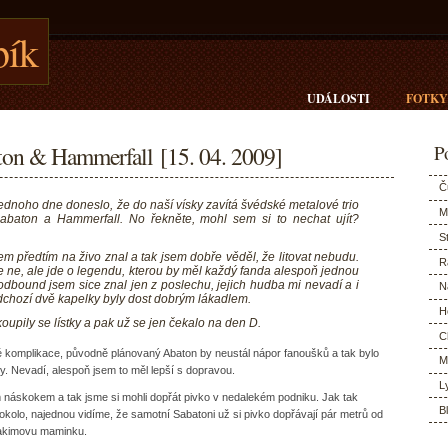
ík
UDÁLOSTI
FOTKY
on & Hammerfall [15. 04. 2009]
Po
Č
ednoho dne doneslo, že do naší vísky zavítá švédské metalové trio
M
abaton a Hammerfall. No řekněte, mohl sem si to nechat ujít?
S
m předtím na živo znal a tak jsem dobře věděl, že litovat nebudu.
R
e ne, ale jde o legendu, kterou by měl každý fanda alespoň jednou
odbound jsem sice znal jen z poslechu, jejich hudba mi nevadí a i
N
dchozí dvě kapelky byly dost dobrým lákadlem.
H
koupily se lístky a pak už se jen čekalo na den D.
C
é komplikace, původně plánovaný Abaton by neustál nápor fanoušků a tak bylo
M
. Nevadí, alespoň jsem to měl lepší s dopravou.
L
m náskokem a tak jsme si mohli dopřát pivko v nedalekém podniku. Jak tak
B
kolo, najednou vidíme, že samotní Sabatoni už si pivko dopřávají pár metrů od
Joakimovu maminku.