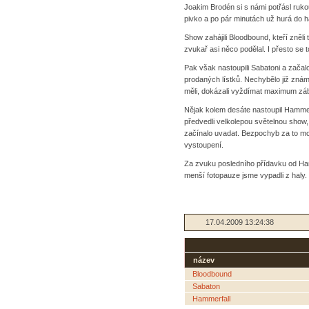
Joakim Brodén si s námi potřásl rukou
pivko a po pár minutách už hurá do h
Show zahájili Bloodbound, kteří zněli
zvukař asi něco podělal. I přesto se t
Pak však nastoupili Sabatoni a začal
prodaných lístků. Nechybělo již zná
měli, dokázali vyždímat maximum zá
Nějak kolem desáte nastoupil Hammerf
předvedli velkolepou světelnou show,
začínalo uvadat. Bezpochyb za to mo
vystoupení.
Za zvuku posledního přídavku od Ham
menší fotopauze jsme vypadli z haly.
17.04.2009 13:24:38
název
Bloodbound
Sabaton
Hammerfall