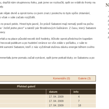
, dopřál nám skupinovou fotku, pak jsme se rozloučili, opět se vrátili do fronty na
N
aly.
 tak nějak divně a oproti tomu co jsem znal z poslechu to bylo spíše zklamání,
o však v sále začalo rozjíždět.
o to pravé peklo. Hned bylo jasné, že právě Sabatoni mají nemalý podíl na počtu
me
"Ještě jedno pivo!"
a taktéž pár Brodénových šaškáren. Z času, který Sabatoni
bavy.
all a na place působil necelé dvě hodinky. Ačkoliv oproti předchozím kapelám
 hecovali publikum a po hudební stránce se vše zdálo v pořádku, v sále to
hli samotní Sabatoni, kteří z nás vyždímali slušnou dávku energie během svého
merfallu jsme pomalu začali vytrácet, opět jsme potkali kluky ze Sabatonu a po
Komentáře (0)
Galerie (3)
Přehled galerií
datum
info
17. 04. 2009
4
17. 04. 2009
7
17. 04. 2009
18