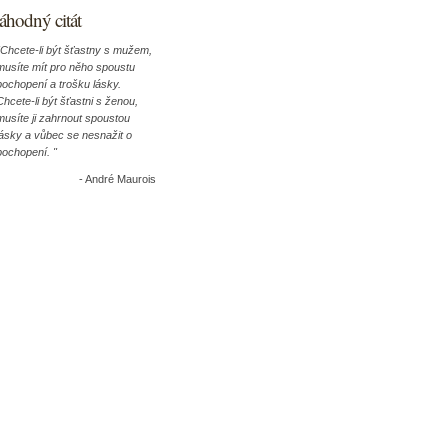
áhodný citát
"Chcete-li být šťastny s mužem,
musíte mít pro něho spoustu
pochopení a trošku lásky.
Chcete-li být šťastni s ženou,
musíte ji zahrnout spoustou
lásky a vůbec se nesnažit o
pochopení. "
- André Maurois