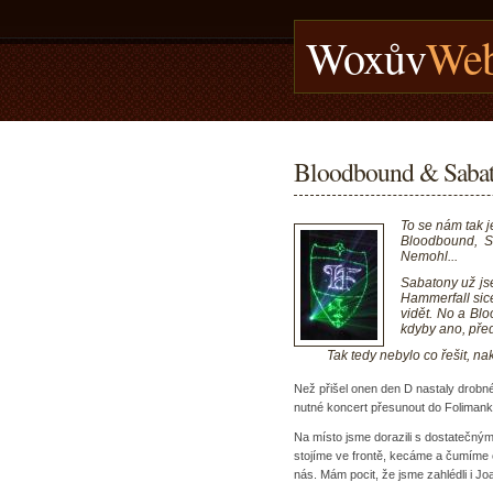
Woxův
Web
Bloodbound & Sabat
To se nám tak j
Bloodbound, S
Nemohl...
Sabatony už jse
Hammerfall sic
vidět. No a Blo
kdyby ano, pře
Tak tedy nebylo co řešit, na
Než přišel onen den D nastaly drobn
nutné koncert přesunout do Folimanky
Na místo jsme dorazili s dostatečný
stojíme ve frontě, kecáme a čumíme o
nás. Mám pocit, že jsme zahlédli i 