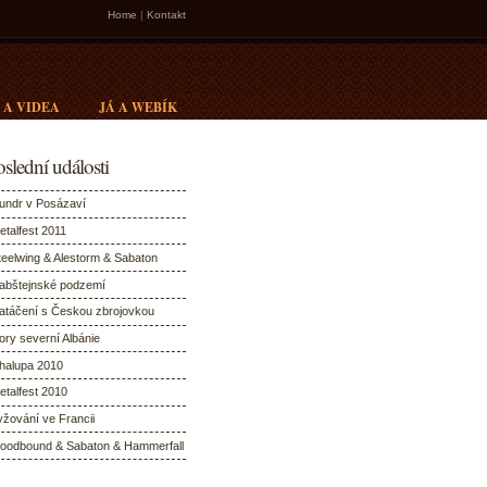
Home
|
Kontakt
 A VIDEA
JÁ A WEBÍK
slední události
undr v Posázaví
etalfest 2011
teelwing & Alestorm & Sabaton
abštejnské podzemí
atáčení s Českou zbrojovkou
ory severní Albánie
halupa 2010
etalfest 2010
yžování ve Francii
loodbound & Sabaton & Hammerfall